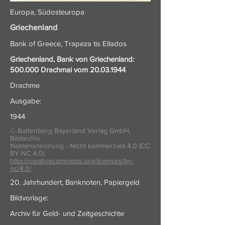
Europa, Südosteuropa
Griechenland
Bank of Greece, Trapeza tis Ellados
Griechenland, Bank von Griechenland:
500.000 Drachmai vom
20.03.1944
Drachme
Ausgabe:
1944
© Battenberg Bayerland Verlag GmbH,
Bildarchiv
Namensnennung - Nicht kommerziell 4.0 (CC
BY-NC 4.0)
http://creativecommons.org/licenses/by-
nc/4.0/
20. Jahrhundert, Banknoten, Papiergeld
Bildvorlage:
Archiv für Geld- und Zeitgeschichte