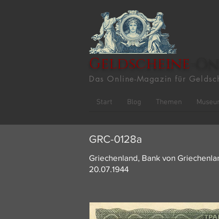
Geldscheine
-On
Das Online-Magazin für Geldsc
Start
Blog
Themen
Museu
GRC-0128a
Griechenland, Bank von Griechenla
20.07.1944