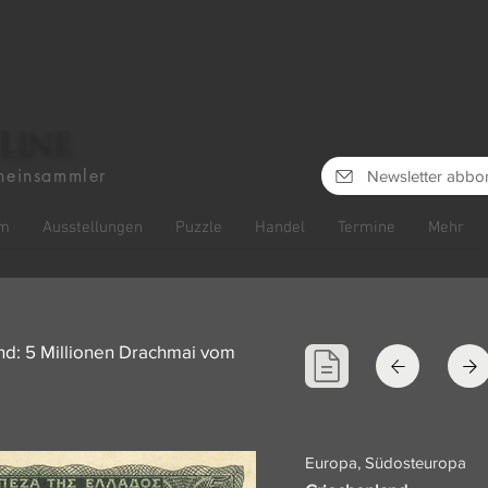
line
heinsammler
Newsletter abbo
m
Ausstellungen
Puzzle
Handel
Termine
Mehr
nd: 5 Millionen Drachmai vom
Europa, Südosteuropa