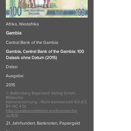
Afrika, Westafrika
Gambia
Central Bank of the Gambia
Gambia, Central Bank of the Gambia: 100
Dalasis ohne Datum (2015)
Dalasi
Ausgabe:
2015
© Battenberg Bayerland Verlag GmbH,
Bildarchiv
Namensnennung - Nicht kommerziell 4.0 (CC
BY-NC 4.0)
http://creativecommons.org/licenses/by-
nc/4.0/
21. Jahrhundert, Banknoten, Papiergeld