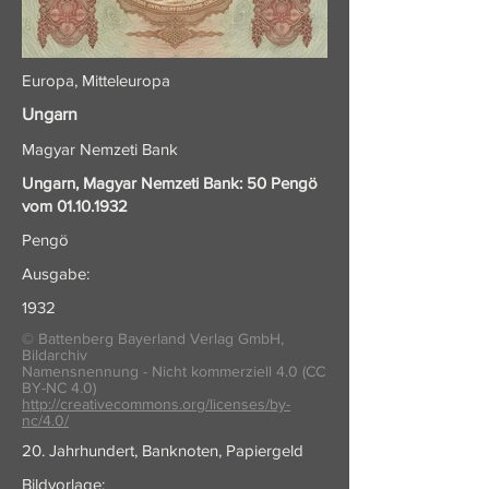
Europa, Mitteleuropa
Ungarn
Magyar Nemzeti Bank
Ungarn, Magyar Nemzeti Bank: 50 Pengö
vom
01.10.1932
Pengö
Ausgabe:
1932
© Battenberg Bayerland Verlag GmbH,
Bildarchiv
Namensnennung - Nicht kommerziell 4.0 (CC
BY-NC 4.0)
http://creativecommons.org/licenses/by-
nc/4.0/
20. Jahrhundert, Banknoten, Papiergeld
Bildvorlage: