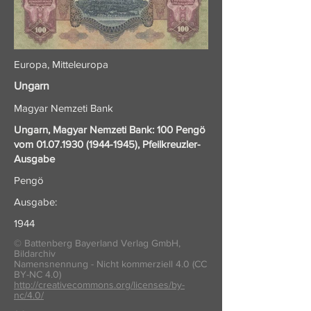
Europa, Mitteleuropa
Ungarn
Magyar Nemzeti Bank
Ungarn, Magyar Nemzeti Bank: 100 Pengö
vom
01.07.1930 (1944-1945)
, Pfeilkreuzler-
Ausgabe
Pengö
Ausgabe:
1944
© Battenberg Bayerland Verlag GmbH,
Bildarchiv
Namensnennung - Nicht kommerziell 4.0 (CC
BY-NC 4.0)
http://creativecommons.org/licenses/by-
nc/4.0/