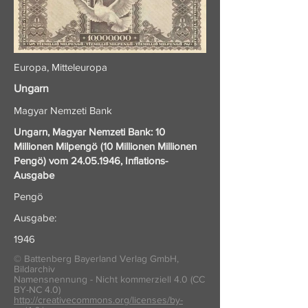
Europa, Mitteleuropa
Ungarn
Magyar Nemzeti Bank
Ungarn, Magyar Nemzeti Bank: 10
Millionen Milpengö (10 Millionen Millionen
Pengö) vom
24.05.1946
, Inflations-
Ausgabe
Pengö
Ausgabe:
1946
© Battenberg Bayerland Verlag GmbH,
Bildarchiv
Namensnennung - Nicht kommerziell 4.0 (CC
BY-NC 4.0)
http://creativecommons.org/licenses/by-