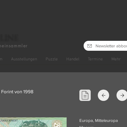
line
heinsammler
Newsletter abbo
m
Ausstellungen
Puzzle
Handel
Termine
Mehr
Forint von 1998
Europa, Mitteleuropa