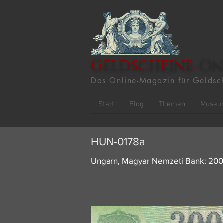
Geldscheine
-On
Das Online-Magazin für Geldsc
Start
Blog
Themen
Museu
HUN-0178a
Ungarn, Magyar Nemzeti Bank: 200 