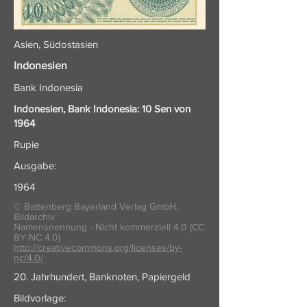
Asien, Südostasien
Indonesien
Bank Indonesia
Indonesien, Bank Indonesia: 10 Sen von
1964
Rupie
Ausgabe:
1964
© Battenberg Bayerland Verlag GmbH,
Bildarchiv
Namensnennung - Nicht kommerziell 4.0 (CC
BY-NC 4.0)
http://creativecommons.org/licenses/by-
nc/4.0/
20. Jahrhundert, Banknoten, Papiergeld
Bildvorlage: