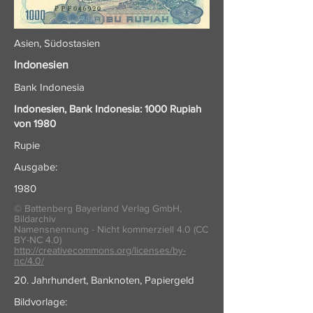
Asien, Südostasien
Indonesien
Bank Indonesia
Indonesien, Bank Indonesia: 1000 Rupiah
von 1980
Rupie
Ausgabe:
1980
© Battenberg Bayerland Verlag GmbH,
Bildarchiv
Namensnennung - Nicht kommerziell 4.0 (CC
BY-NC 4.0)
http://creativecommons.org/licenses/by-
nc/4.0/
20. Jahrhundert, Banknoten, Papiergeld
Bildvorlage: