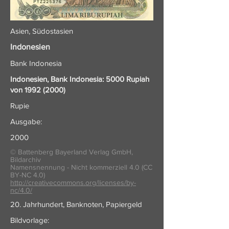
Asien, Südostasien
Indonesien
Bank Indonesia
Indonesien, Bank Indonesia: 5000 Rupiah
von
1992 (2000)
Rupie
Ausgabe:
2000
© Battenberg Bayerland Verlag GmbH,
Bildarchiv
Namensnennung - Nicht kommerziell 4.0 (CC
BY-NC 4.0)
http://creativecommons.org/licenses/by-
nc/4.0/
20. Jahrhundert, Banknoten, Papiergeld
Bildvorlage: