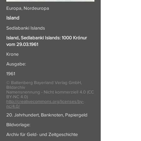
Europa, Nordeuropa
Island
Sedlabanki Islands
Island, Sedlabanki Islands: 1000 Krónur
vom
29.03.1961
Krone
Ausgabe:
1961
© Battenberg Bayerland Verlag GmbH,
Bildarchiv
Namensnennung - Nicht kommerziell 4.0 (CC
BY-NC 4.0)
http://creativecommons.org/licenses/by-
nc/4.0/
20. Jahrhundert, Banknoten, Papiergeld
Bildvorlage:
Archiv für Geld- und Zeitgeschichte