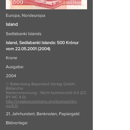
Europa, Nordeuropa
Island
Sedlabanki Islands
Island, Sedlabanki Islands: 500 Krónur
vom
22.05.2001 (2004)
Krone
Ausgabe:
2004
© Battenberg Bayerland Verlag GmbH,
Bildarchiv
Namensnennung - Nicht kommerziell 4.0 (CC
BY-NC 4.0)
http://creativecommons.org/licenses/by-
nc/4.0/
21. Jahrhundert, Banknoten, Papiergeld
Bildvorlage: