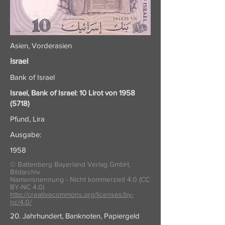
Asien, Vorderasien
Israel
Bank of Israel
Israel, Bank of Israel: 10 Lirot von
1958
(5718)
Pfund, Lira
Ausgabe:
1958
© Battenberg Bayerland Verlag GmbH,
Bildarchiv
Namensnennung - Nicht kommerziell 4.0 (CC
BY-NC 4.0)
http://creativecommons.org/licenses/by-
nc/4.0/
20. Jahrhundert, Banknoten, Papiergeld