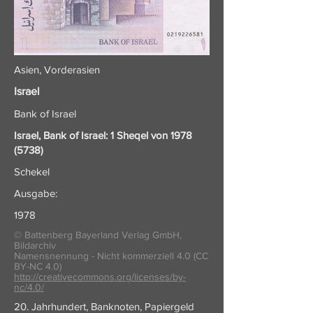
Asien, Vorderasien
Israel
Bank of Israel
Israel, Bank of Israel: 1 Sheqel von
1978
(5738)
Schekel
Ausgabe:
1978
© Battenberg Bayerland Verlag GmbH,
Bildarchiv
Namensnennung - Nicht kommerziell 4.0 (CC
BY-NC 4.0)
http://creativecommons.org/licenses/by-
nc/4.0/
20. Jahrhundert, Banknoten, Papiergeld