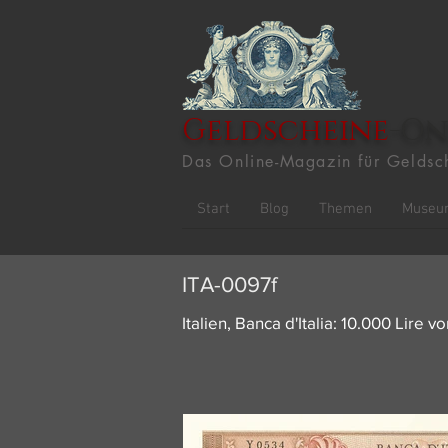
Geldscheine
-On
Das Online-Magazin für Geldsc
Start
Blog
Themen
Museu
ITA-0097f
Italien, Banca d'Italia: 10.000 Lire 