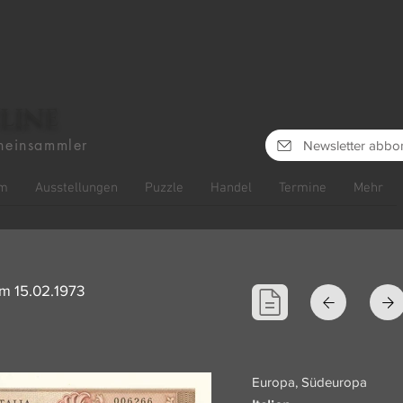
line
heinsammler
Newsletter abbo
m
Ausstellungen
Puzzle
Handel
Termine
Mehr
vom 15.02.1973
Europa, Südeuropa