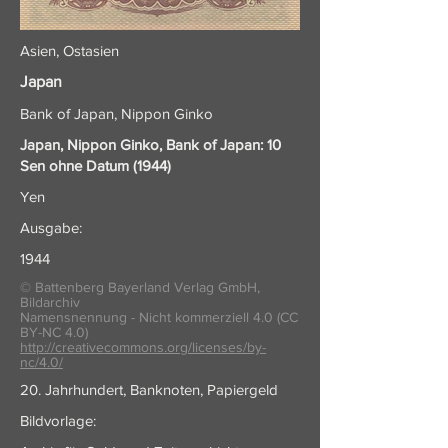
Asien, Ostasien
Japan
Bank of Japan, Nippon Ginko
Japan, Nippon Ginko, Bank of Japan: 10
Sen ohne Datum (1944)
Yen
Ausgabe:
1944
© Battenberg Bayerland Verlag GmbH,
Bildarchiv
Namensnennung - Nicht kommerziell 4.0 (CC
BY-NC 4.0)
http://creativecommons.org/licenses/by-
nc/4.0/
20. Jahrhundert, Banknoten, Papiergeld
Bildvorlage: