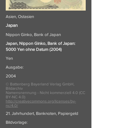
Asien, Ostasien
Japan
Nippon Ginko, Bank of Japan
Japan, Nippon Ginko, Bank of Japan:
5000 Yen ohne Datum (2004)
Yen
Ausgabe:
2004
© Battenberg Bayerland Verlag GmbH,
Bildarchiv
Namensnennung - Nicht kommerziell 4.0 (CC
BY-NC 4.0)
http://creativecommons.org/licenses/by-
nc/4.0/
21. Jahrhundert, Banknoten, Papiergeld
Bildvorlage: