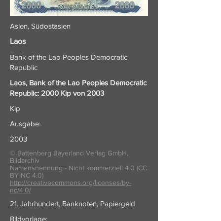
Asien, Südostasien
Laos
Bank of the Lao Peoples Democratic
Republic
Laos, Bank of the Lao Peoples Democratic
Republic: 2000 Kip von 2003
Kip
Ausgabe:
2003
© Battenberg Bayerland Verlag GmbH,
Bildarchiv
Namensnennung - Nicht kommerziell 4.0 (CC
BY-NC 4.0)
http://creativecommons.org/licenses/by-
nc/4.0/
21. Jahrhundert, Banknoten, Papiergeld
Bildvorlage: