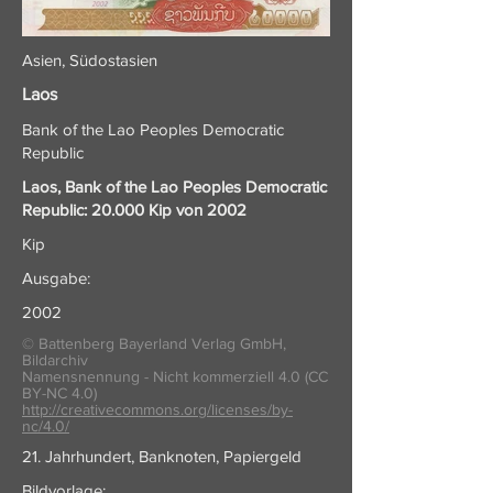
Asien, Südostasien
Laos
Bank of the Lao Peoples Democratic
Republic
Laos, Bank of the Lao Peoples Democratic
Republic: 20.000 Kip von 2002
Kip
Ausgabe:
2002
© Battenberg Bayerland Verlag GmbH,
Bildarchiv
Namensnennung - Nicht kommerziell 4.0 (CC
BY-NC 4.0)
http://creativecommons.org/licenses/by-
nc/4.0/
21. Jahrhundert, Banknoten, Papiergeld
Bildvorlage: