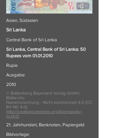
Asien, Südasien
Sri Lanka
Central Bank of Sri Lanka
Sri Lanka, Central Bank of Sri Lanka: 50
Rupees vom
01.01.2010
Rupie
Ausgabe:
2010
© Battenberg Bayerland Verlag GmbH,
Bildarchiv
Namensnennung - Nicht kommerziell 4.0 (CC
BY-NC 4.0)
http://creativecommons.org/licenses/by-
nc/4.0/
21. Jahrhundert, Banknoten, Papiergeld
Bildvorlage: