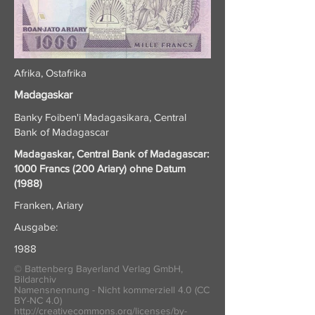
Afrika, Ostafrika
Madagaskar
Banky Foiben'i Madagasikara, Central
Bank of Madagascar
Madagaskar, Central Bank of Madagascar:
1000 Francs (200 Ariary) ohne Datum
(1988)
Franken, Ariary
Ausgabe:
1988
© Battenberg Bayerland Verlag GmbH,
Bildarchiv
Namensnennung - Nicht kommerziell 4.0 (CC
BY-NC 4.0)
http://creativecommons.org/licenses/by-