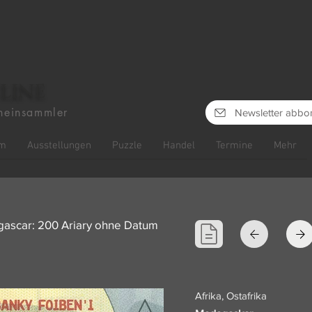
line
heinsammler
Newsletter abbo
m
Ausstellungen
Puzzle
Handel
Termine
Mehr
gascar: 200 Ariary ohne Datum
Afrika, Ostafrika