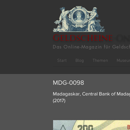
Geldscheine
-On
Das Online-Magazin für Geldsc
Start
Blog
Themen
Museu
MDG-0098
Madagaskar, Central Bank of Mada
(2017)