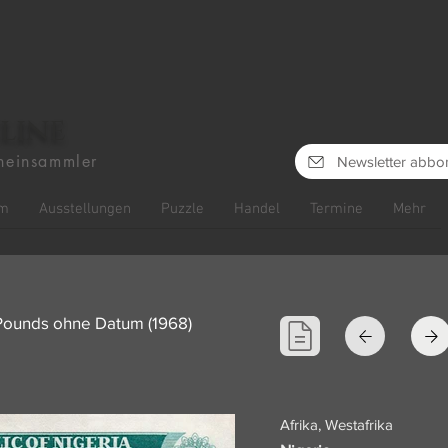
line
heinsammler
Newsletter abbo
m
Ausstellungen
Puzzle
Handel
Termine
Mehr
5 Pounds ohne Datum (1968)
Afrika, Westafrika