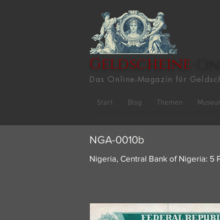
Geldscheine
-On
Das Online-Magazin für Geldsc
Start
Blog
Themen
Museu
NGA-0010b
Nigeria, Central Bank of Nigeria: 