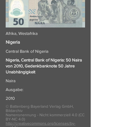
Afrika, Westafrika
Nigeria
Central Bank of Nigeria
Nigeria, Central Bank of Nigeria: 50 Naira
von 2010, Gedenkbanknote 50 Jahre
Unabhängigkeit
Naira
Ausgabe:
2010
© Battenberg Bayerland Verlag GmbH,
Bildarchiv
Namensnennung - Nicht kommerziell 4.0 (CC
BY-NC 4.0)
http://creativecommons.org/licenses/by-