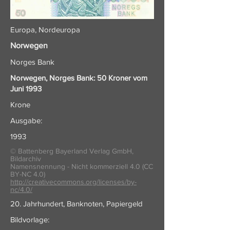
Europa, Nordeuropa
Norwegen
Norges Bank
Norwegen, Norges Bank: 50 Kroner vom
Juni 1993
Krone
Ausgabe:
1993
© Battenberg Bayerland Verlag GmbH,
Bildarchiv
Namensnennung - Nicht kommerziell 4.0 (CC
BY-NC 4.0)
http://creativecommons.org/licenses/by-
nc/4.0/
20. Jahrhundert, Banknoten, Papiergeld
Bildvorlage: