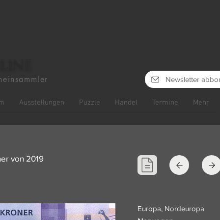
line
heinsammler
Newsletter abbo
m
Ausstellungen
Puzzle
Handel
Termine
Mehr
er von 2019
Europa, Nordeuropa