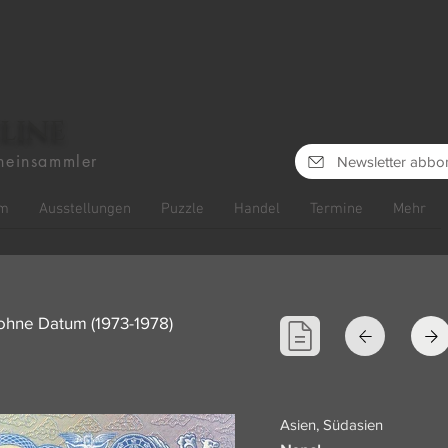
line
heinsammler
Newsletter abbo
m
Ausstellungen
Puzzle
Handel
Termine
Mehr
 ohne Datum (1973-1978)
Asien, Südasien