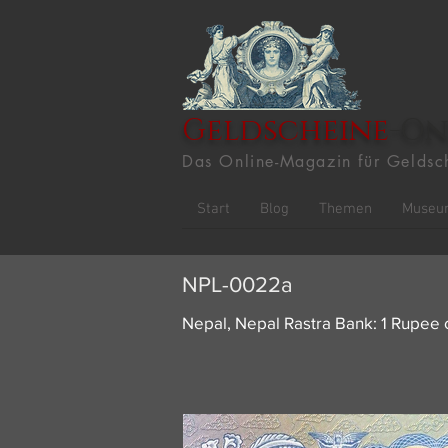
Geldscheine
-On
Das Online-Magazin für Geldsc
Start
Blog
Themen
Museu
NPL-0022a
Nepal, Nepal Rastra Bank: 1 Rupee