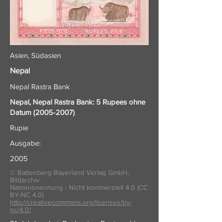
Asien, Südasien
Nepal
Nepal Rastra Bank
Nepal, Nepal Rastra Bank: 5 Rupees ohne
Datum
(2005-2007)
Rupie
Ausgabe:
2005
© Battenberg Bayerland Verlag GmbH,
Bildarchiv
Namensnennung - Nicht kommerziell 4.0 (CC
BY-NC 4.0)
http://creativecommons.org/licenses/by-
nc/4.0/