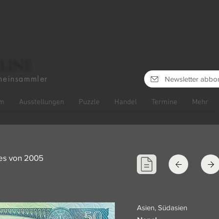
line
heinsammler
Newsletter abbo
m
Ausstellungen
Puzzle
Handel
Termine
Mehr
ees von 2005
Asien, Südasien