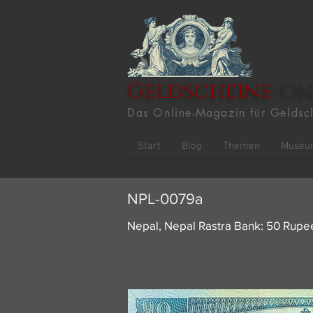
Geldscheine
-On
Das Online-Magazin für Geldsc
Start
Blog
Themen
Museu
NPL-0079a
Nepal, Nepal Rastra Bank: 50 Rup