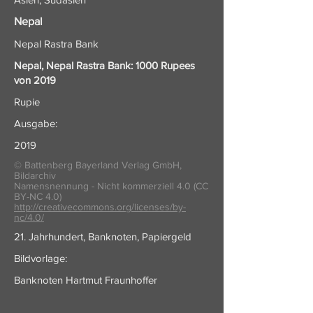
Nepal
Nepal Rastra Bank
Nepal, Nepal Rastra Bank: 1000 Rupees
von 2019
Rupie
Ausgabe:
2019
© Battenberg Bayerland Verlag GmbH,
Bildarchiv
Namensnennung - Nicht kommerziell 4.0 (CC
BY-NC 4.0)
http://creativecommons.org/licenses/by-
nc/4.0/
21. Jahrhundert, Banknoten, Papiergeld
Bildvorlage:
Banknoten Hartmut Fraunhoffer