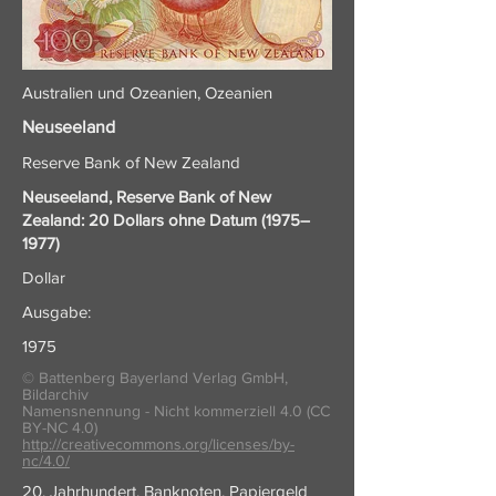
Australien und Ozeanien, Ozeanien
Neuseeland
Reserve Bank of New Zealand
Neuseeland, Reserve Bank of New
Zealand: 20 Dollars ohne Datum (1975–
1977)
Dollar
Ausgabe:
1975
© Battenberg Bayerland Verlag GmbH,
Bildarchiv
Namensnennung - Nicht kommerziell 4.0 (CC
BY-NC 4.0)
http://creativecommons.org/licenses/by-
nc/4.0/
20. Jahrhundert, Banknoten, Papiergeld