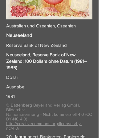
Australien und Ozeanien, Ozeanien
Neuseeland
Reserve Bank of New Zealand
Neuseeland, Reserve Bank of New
Zealand: 100 Dollars ohne Datum (1981–
1985)
Dollar
Ausgabe:
1981
© Battenberg Bayerland Verlag GmbH,
Bildarchiv
Namensnennung - Nicht kommerziell 4.0 (CC
BY-NC 4.0)
http://creativecommons.org/licenses/by-
nc/4.0/
20. Jahrhundert, Banknoten, Papiergeld