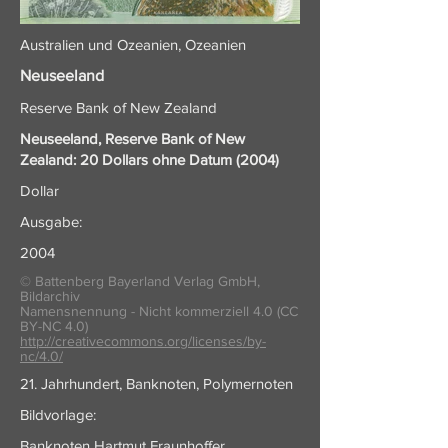
Australien und Ozeanien, Ozeanien
Neuseeland
Reserve Bank of New Zealand
Neuseeland, Reserve Bank of New
Zealand: 20 Dollars ohne Datum (2004)
Dollar
Ausgabe:
2004
© Battenberg Bayerland Verlag GmbH,
Bildarchiv
Namensnennung - Nicht kommerziell 4.0 (CC
BY-NC 4.0)
http://creativecommons.org/licenses/by-
nc/4.0/
21. Jahrhundert, Banknoten, Polymernoten
Bildvorlage:
Banknoten Hartmut Fraunhoffer