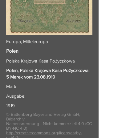
Europa, Mitteleuropa
Polen
Polska Krajowa Kasa Pożyczkowa
Polen, Polska Krajowa Kasa Pożyczkowa:
5 Marek vom
23.08.1919
Mark
Ausgabe:
1919
© Battenberg Bayerland Verlag GmbH,
Bildarchiv
Namensnennung - Nicht kommerziell 4.0 (CC
BY-NC 4.0)
http://creativecommons.org/licenses/by-
nc/4.0/