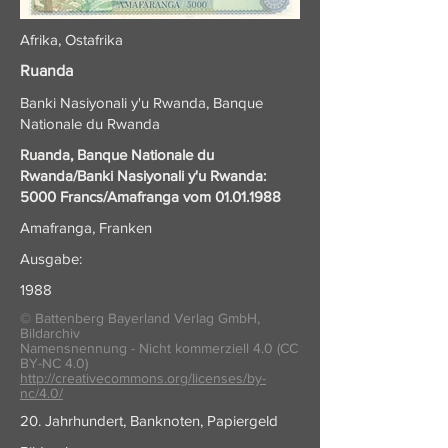
Afrika, Ostafrika
Ruanda
Banki Nasiyonali y'u Rwanda, Banque
Nationale du Rwanda
Ruanda, Banque Nationale du
Rwanda/Banki Nasiyonali y'u Rwanda:
5000 Francs/Amafranga vom
01.01.1988
Amafranga, Franken
Ausgabe:
1988
© Battenberg Bayerland Verlag GmbH,
Bildarchiv
Namensnennung - Nicht kommerziell 4.0 (CC
BY-NC 4.0)
http://creativecommons.org/licenses/by-
nc/4.0/
20. Jahrhundert, Banknoten, Papiergeld