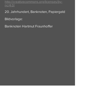
http://creativecommons.org/licenses/by-
nc/4.0/
20. Jahrhundert, Banknoten, Papiergeld
Bildvorlage:
Banknoten Hartmut Fraunhoffer