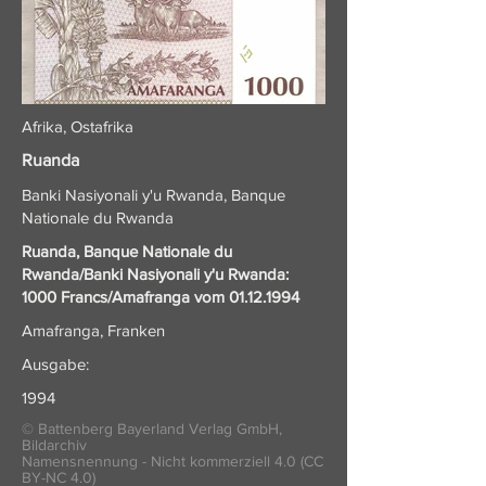
Afrika, Ostafrika
Ruanda
Banki Nasiyonali y'u Rwanda, Banque
Nationale du Rwanda
Ruanda, Banque Nationale du
Rwanda/Banki Nasiyonali y'u Rwanda:
1000 Francs/Amafranga vom
01.12.1994
Amafranga, Franken
Ausgabe:
1994
© Battenberg Bayerland Verlag GmbH,
Bildarchiv
Namensnennung - Nicht kommerziell 4.0 (CC
BY-NC 4.0)