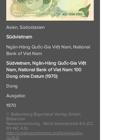
Asien, Südostasien
Südvietnam
Ngân-Hàng Quốc-Gia Việt Nam, National
Bank of Viet Nam
Südvietnam, Ngân-Hàng Quốc-Gia Việt
Nam, National Bank of Viet Nam: 100
Dong ohne Datum (1970)
Dong
Ausgabe:
1970
© Battenberg Bayerland Verlag GmbH,
Bildarchiv
Namensnennung - Nicht kommerziell 4.0 (CC
BY-NC 4.0)
http://creativecommons.org/licenses/by-
nc/4.0/