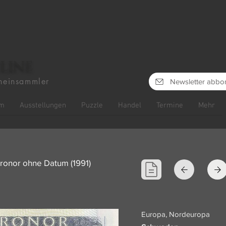
line
heinsammler
Newsletter abbo
m
Ausstellungen
Puzzle
Handel
Termine
Mehr
ronor ohne Datum (1991)
Europa, Nordeuropa