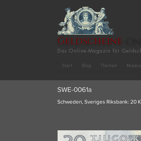
Geldscheine
-On
Das Online-Magazin für Geldsc
Start
Blog
Themen
Museu
SWE-0061a
Schweden, Sveriges Riksbank: 20 K