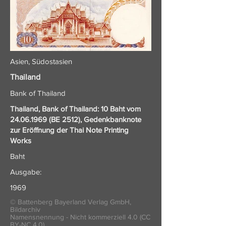
Asien, Südostasien
Thailand
Bank of Thailand
Thailand, Bank of Thailand: 10 Baht vom
24.06.1969
(BE 2512), Gedenkbanknote
zur Eröffnung der Thai Note Printing
Works
Baht
Ausgabe:
1969
© Battenberg Bayerland Verlag GmbH,
Bildarchiv
Namensnennung - Nicht kommerziell 4.0 (CC
BY-NC 4.0)