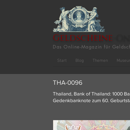
Geldscheine
-On
Das Online-Magazin für Geldsc
Start
Blog
Themen
Museu
THA-0096
Thailand, Bank of Thailand: 1000 B
Gedenkbanknote zum 60. Geburtstag