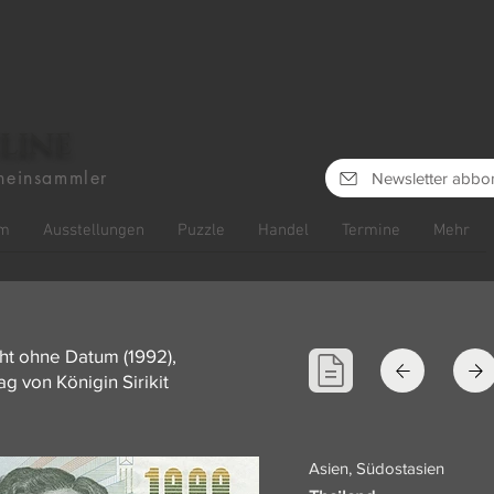
line
heinsammler
Newsletter abbo
m
Ausstellungen
Puzzle
Handel
Termine
Mehr
aht ohne Datum (1992),
 von Königin Sirikit
Asien, Südostasien