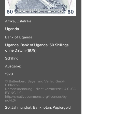
Afrika, Ostafrika
Uganda
Bank of Uganda
Uganda, Bank of Uganda: 50 Shillings
ohne Datum (1979)
Schilling
Ausgabe:
1979
© Battenberg Bayerland Verlag GmbH,
Bildarchiv
Namensnennung - Nicht kommerziell 4.0 (CC
BY-NC 4.0)
http://creativecommons.org/licenses/by-
nc/4.0/
20. Jahrhundert, Banknoten, Papiergeld