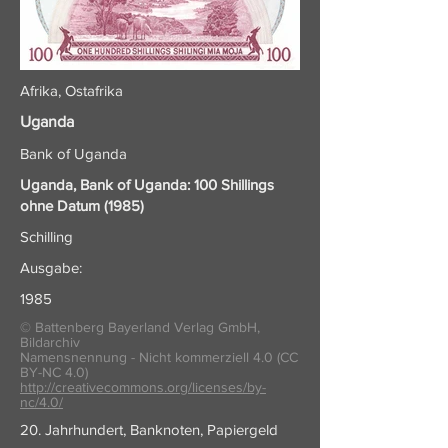
Afrika, Ostafrika
Uganda
Bank of Uganda
Uganda, Bank of Uganda: 100 Shillings
ohne Datum (1985)
Schilling
Ausgabe:
1985
© Battenberg Bayerland Verlag GmbH,
Bildarchiv
Namensnennung - Nicht kommerziell 4.0 (CC
BY-NC 4.0)
http://creativecommons.org/licenses/by-
nc/4.0/
20. Jahrhundert, Banknoten, Papiergeld