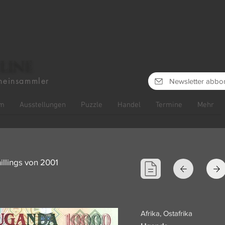
line
heinsammler
Newsletter abbo
m
Ausstellungen
Puzzle
Handel
Termine
Mehr
llings von 2001
Afrika, Ostafrika