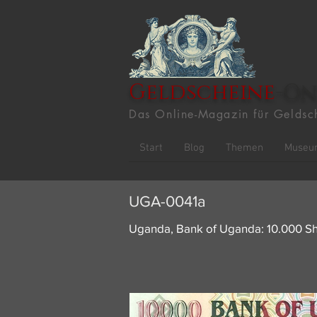
Geldscheine
-On
Das Online-Magazin für Geldsc
Start
Blog
Themen
Museu
UGA-0041a
Uganda, Bank of Uganda: 10.000 Shi