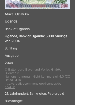
Afrika, Ostafrika
Uganda
Bank of Uganda
Uganda, Bank of Uganda: 5000 Shillings
von 2004
Schilling
Ausgabe:
2004
© Battenberg Bayerland Verlag GmbH,
Bildarchiv
Namensnennung - Nicht kommerziell 4.0 (CC
BY-NC 4.0)
http://creativecommons.org/licenses/by-
nc/4.0/
21. Jahrhundert, Banknoten, Papiergeld
Bildvorlage: