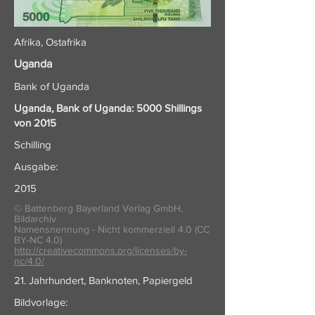
Afrika, Ostafrika
Uganda
Bank of Uganda
Uganda, Bank of Uganda: 5000 Shillings
von 2015
Schilling
Ausgabe:
2015
© Battenberg Bayerland Verlag GmbH,
Bildarchiv
Namensnennung - Nicht kommerziell 4.0 (CC
BY-NC 4.0)
http://creativecommons.org/licenses/by-
nc/4.0/
21. Jahrhundert, Banknoten, Papiergeld
Bildvorlage: