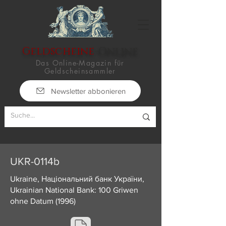
Geldscheine
-Online
Das Online-Magazin für
Geldscheinsammler
Newsletter abbonieren
UKR-0114b
Ukraine, Національний банк України,
Ukrainian National Bank: 100 Griwen
ohne Datum (1996)