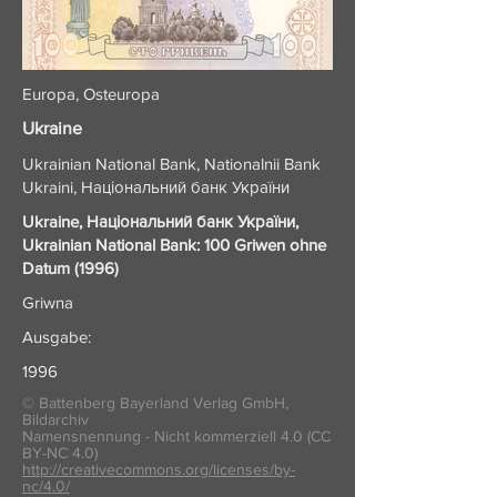
Europa, Osteuropa
Ukraine
Ukrainian National Bank, Nationalnii Bank
Ukraini, Національний банк України
Ukraine, Національний банк України,
Ukrainian National Bank: 100 Griwen ohne
Datum (1996)
Griwna
Ausgabe:
1996
© Battenberg Bayerland Verlag GmbH,
Bildarchiv
Namensnennung - Nicht kommerziell 4.0 (CC
BY-NC 4.0)
http://creativecommons.org/licenses/by-
nc/4.0/