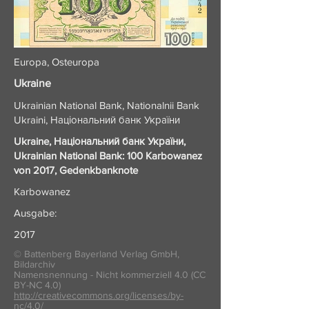
Europa, Osteuropa
Ukraine
Ukrainian National Bank, Nationalnii Bank
Ukraini, Національний банк України
Ukraine, Національний банк України,
Ukrainian National Bank: 100 Karbowanez
von 2017, Gedenkbanknote
Karbowanez
Ausgabe:
2017
© Battenberg Bayerland Verlag GmbH,
Bildarchiv
Namensnennung - Nicht kommerziell 4.0 (CC
BY-NC 4.0)
http://creativecommons.org/licenses/by-
nc/4.0/