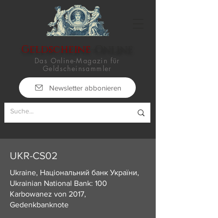
Geldscheine
-Online
Das Online-Magazin für
Geldscheinsammler
Newsletter abbonieren
UKR-CS02
Ukraine, Національний банк України,
Ukrainian National Bank: 100
Karbowanez von 2017,
Gedenkbanknote