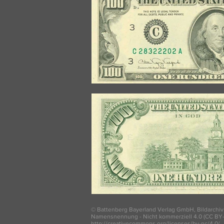
© Battenberg Bayerland Verlag GmbH, Bildarchiv
Namensnennung - Nicht kommerziell 4.0 (CC BY-
http://creativecommons.org/licenses/by-nc/4.0/