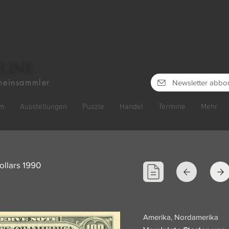
line
heinsammler
Newsletter abbo
m
Ausstellungen
Puzzle
Handel
Termine
Mehr
ollars 1990
Amerika, Nordamerika