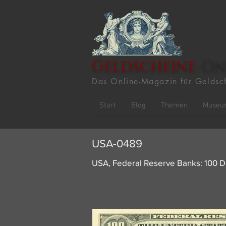
Geldscheine
-On
Das Online-Magazin für Geldsc
Start
Blog
Themen
Museu
USA-0489
USA, Federal Reserve Banks: 100 D