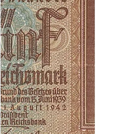
Könnten das Neuentdeckungen sein oder eher
Manipulationen zum Schaden der Sammler? Wie
ist ihre Meinung dazu und wie sollte man solche
Scheine bewerten? Viele Grüße, P. Bachmann
Antwort der Redaktion Hierbei handelt es sich
um ein Satz Fälschungen von Militärgeld-
Handstempeln (Manipulationen echt