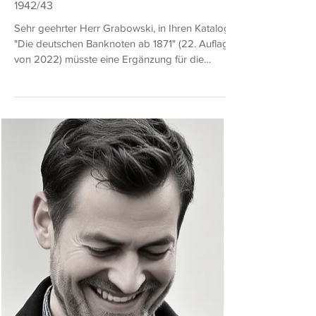
Hans-Ludwig Besler (Grabowski)
19. Mai
1 Min. Lesezeit
Leserpost: Katalogergänzung zu den
Gutscheinen des Winterhilfswerks von
1942/43
Sehr geehrter Herr Grabowski, in Ihren Katalog
"Die deutschen Banknoten ab 1871" (22. Auflage
von 2022) müsste eine Ergänzung für die
nächste Auflage vorgesehen werden. Diese
betrifft den unter WHW-38 aufgeführten