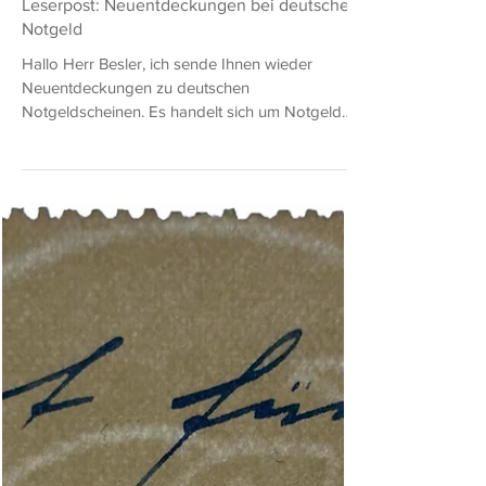
Hans-Ludwig Besler (Grabowski)
29. Juli
2 Min. Lesezeit
Leserpost: Neuentdeckungen bei deutschem
Notgeld
Hallo Herr Besler, ich sende Ihnen wieder
Neuentdeckungen zu deutschen
Notgeldscheinen. Es handelt sich um Notgeld
der Hochinflation aus Goslar, Walldorf und
Werdau. Bei dem Schein von Walldorf erfolgte
der Druck auf Papier ohne Wasserzeichen. Das
Papier ist nicht wasserliniert. Es gibt auch 200
Mrd. Mark mit wasserliniertem, rotem Papier. Der
Schein von Werdau zu 5 Mio. Mark mit Lit. C ist
vermutlich bereits bekannt, aber nicht im Keller
bei 5546b aufgeführt. Beste Grüße aus