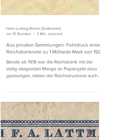
Hans-Ludwig Besler (Grabowski)
vor 15 Stunden
3 Min. Lesezeit
Aus privaten Sammlungen: Fehldruck einer
Reichsbanknote zu 1 Milliarde Mark von 1923
Bereits ab 1918 war die Reichsbank mit der
stetig steigenden Menge an Papiergeld dazu
gezwungen, neben der Reichsdruckerei auch
private Druckereien mit in den Druck von
Reichsbanknoten einzubeziehen, um den
wachsenden Bedarf an Banknoten
termingerecht decken zu können. Während der
Inflation nahm die Anzahl der am Druck von
Reichsbanknoten beteiligten privaten
Druckfirmen ständig zu, da die Kapazitäten der