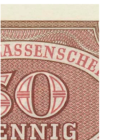
Hans-Ludwig Besler (Grabowski)
8. Juni
3 Min. Lesezeit
Aus alten Zeitungen: Kurz nach der
Währungsreform – Falschgeld aus Paris
Gefunden in: "Die Rheinpfalz", Ludwigshafen
vom 23.12.1956 Bank deutscher Länder:
Fälschung zu 100 Mark von 1948 ("Roter
Hunderter"), Vorderseite. Abb. Archiv für Geld-
und Zeitgeschichte, Sammlung Grabowski. Bank
deutscher Länder: Fälschung zu 100 Mark von
1948 ("Roter Hunderter"), Rückseite. Abb. Archiv
für Geld- und Zeitgeschichte, Sammlung
Grabowski. Kurz nach der Währungsreform –
Die falschen Geldscheine kamen damals aus der
Seinestadt Paris Fragwürdige Finanztransaktio