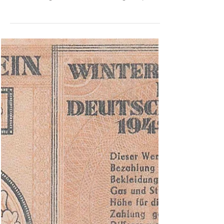
Hans-Ludwig Besler (Grabowski)
2. Juni
2 Min. Lesezeit
Leserpost: Gab es den Bundeskassenschein
zu 50 Pfennig überhaupt?
Sehr geehrter Herr Grabowski, darf ich noch mal
eine für Sie vielleicht "doofe" Frage stellen, ich
bin nämlich gerade wieder drüber gestolpert. Es
betrifft die BRD-Kassenscheine von 1967. Da
gab es ja die Werte von 5, 10 und 50 Pfennig
sowie 1 und 2 Mark. Hier gibt es ja auch so eine
komische Geschichte über einen Flohmarkt-
Verkauf. Ich habe da irgendwo mal was
gelesen. Ich glaube sogar auf Ihrem Portal
(Geldscheine-Online). Gab es den 50-Pfennig-
Kassenschein nie wirklich? D