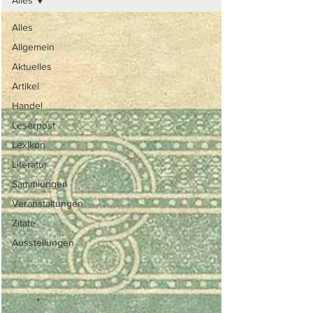
Alles
Alles
Allgemein
Aktuelles
Artikel
Handel
Leserpost
Lexikon
Literatur
Sammlungen
Veranstaltungen
Zitate
Ausstellungen