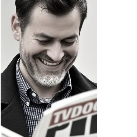
Reichsbanknote erstanden (5 Reichsmark vom 1.
August 1942), auf der weder ein Unterdruck-
Buchstabe, noch eine Kontrollnummer
abgedruckt ist. In Ihrem Buch "Die deutschen
Banknoten ab 1871" ist dieser Schein unter DEU-
220 gelistet, aber mit Unterdruck-Buchstaben
und Kenn-Nummern und bestimmten Stempeln.
Meine Frage wäre nun: Wie schätzen Sie diesen
Schein ein, gibt es solche Scheine? Ich glaube
eigentlich an keine Fälschung, da ja auch ei