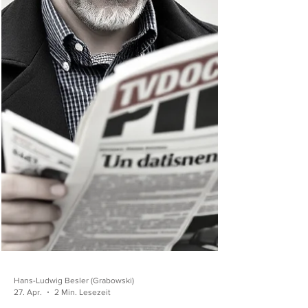
Gutschein des Winterhilfswerks zu 5 Reichsmark
von 1942/43, den es auch mit Serie C gibt
(Abbildungen anbei). WHW-38: Gutschein des
Winterhilfswerks zu 5 RM von 1942/43 mit Serie
C, Vorderseite. WHW-38: Gutschein des
Winterhilfswerks zu 5 RM von 1942/43 mit Serie
C,