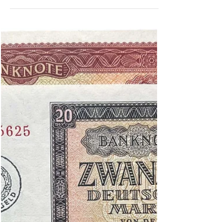
Georgischen Legion Samsun
Über ein Auktionshaus konnte ich einen – aus
meiner Sicht ziemlich seltenen – 10-Piaster-
Schein erwerben. Was mich aber beeindruckt
hat, ist das Wasserzeichen (im Katalog nicht
aufgeführt), welches nicht auf meinem bereits in
der Sammlung vorhandenen 5-Piaster-Schein zu
finden ist. Es sind drei in sich verschlungene
Fische in einer (vielleicht) symbolischen Sonne.
Ich konnte herausfinden, dass es ein christliches
Symbol ist und die Dreifaltigkeit darstellen soll –
auch Dreifa