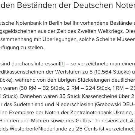
 den Beständen der Deutschen Not
utsche Notenbank in Berlin bei ihr vorhandene Bestände 
ngsgeldscheinen aus der Zeit des Zweiten Weltkriegs. Die
usammenhang mit Überlegungen, solche Scheine Museen 
rfügung zu stellen.
 sind durchaus interessant
[1]
 – so verzeichnete man einen
ditkassenscheinen der Wertstufen zu 5 (10.564 Stücke) 
ücke), während von den übrigen Stückelungen deutlicher
 waren (50 RM – 32 Stück, 2 RM – 224 Stück, 1 RM – 2
11 Stück). Daneben waren 35 Stück Kassenscheine über 
ür das Sudetenland und Niederschlesien (Grabowski DEU-
elne Exemplare der Noten der Zentralnotenbank Ukraine,
 Böhmen und Mähren sowie des Gettos Theresienstadt. A
ds Westerbork/Niederlande zu 25 Cents ist verzeichnet.