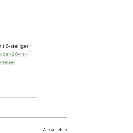
 6-stelliger 
t/der-20-rm-
-neue-
Alle ansehen