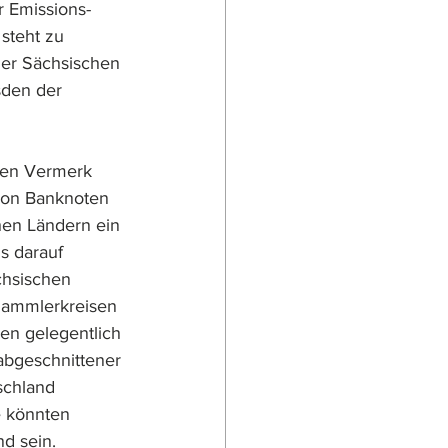
 Emissions- 
steht zu 
der Sächsischen 
sden der 
nen Vermerk 
von Banknoten 
hen Ländern ein 
s darauf 
hsischen 
Sammlerkreisen 
en gelegentlich 
abgeschnittener 
schland 
 könnten 
d sein.