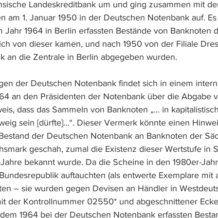
sische Landeskreditbank um und ging zusammen mit der
 am 1. Januar 1950 in der Deutschen Notenbank auf. Es 
m Jahr 1964 in Berlin erfassten Bestände von Banknoten 
ich von dieser kamen, und nach 1950 von der Filiale Dre
 an die Zentrale in Berlin abgegeben wurden.
gen der Deutschen Notenbank findet sich in einem inter
4 an den Präsidenten der Notenbank über die Abgabe 
is, dass das Sammeln von Banknoten „… in kapitalistisc
zweig sein [dürfte]…“. Dieser Vermerk könnte einen Hinwei
Bestand der Deutschen Notenbank an Banknoten der Säc
hsmark geschah, zumal die Existenz dieser Wertstufe in 
r-Jahre bekannt wurde. Da die Scheine in den 1980er-Jahr
 Bundesrepublik auftauchten (als entwerte Exemplare mit 
uten – sie wurden gegen Devisen an Händler in Westdeut
mit der Kontrollnummer 02550* und abgeschnittener Ecke
dem 1964 bei der Deutschen Notenbank erfassten Bestan