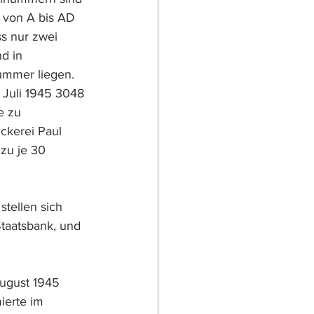
 von A bis AD 
s nur zwei 
d in 
ummer liegen.
g Juli 1945 3048 
e zu 
ckerei Paul 
zu je 30 
tellen sich 
taatsbank, und 
ugust 1945 
ierte im 