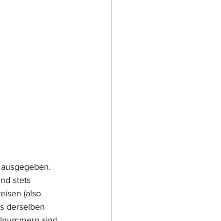
 ausgegeben. 
nd stets 
isen (also 
s derselben 
llnummern sind 