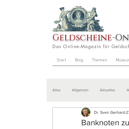
Geldscheine
-On
Das Online-Magazin für Geldsc
Start
Blog
Themen
Museu
Alles
Allgemein
Aktuelles
A
Dr. Sven Gerhard
2
Veranstaltungen
Zitate
Aus
Banknoten zu