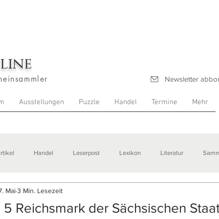
line
heinsammler
Newsletter abbo
m
Ausstellungen
Puzzle
Handel
Termine
Mehr
rtikel
Handel
Leserpost
Lexikon
Literatur
Samm
7. Mai
3 Min. Lesezeit
stellungen
 5 Reichsmark der Sächsischen Staa