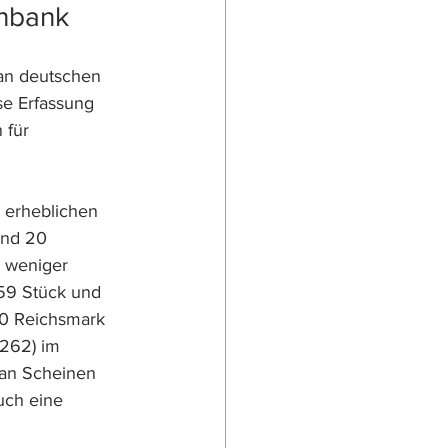
enbank
an deutschen 
se Erfassung 
für 
 erheblichen 
und 20 
 weniger 
59 Stück und 
20 Reichsmark 
262) im 
 an Scheinen 
uch eine 