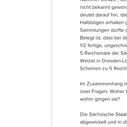
nicht bekannt gewor
deutet darauf hin, d
Halbbögen erhalten g
Sammlungen dürfte d
Belegt ist, dass bei 
1/2 fertige, ungesch
5 Reichsmark der Säc
Welzel in Dresden-L
Scheinen zu 5 Reich
Im Zusammenhang mit
zwei Fragen: Woher 
wohin gingen sie?
Die Sächsische Staa
abgewickelt und in d